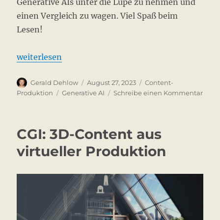
Generative AIs unter die Lupe zu nehmen und
einen Vergleich zu wagen. Viel Spaß beim
Lesen!
„Midjourney, Stable Diffusion, Photoshop Firefly –
weiterlesen
Autor
Veröffentlicht
Kategorien
Gerald Dehlow
August 27, 2023
Content-
am
Schlagwörter
zu
Produktion
Generative AI
Schreibe einen Kommentar
Midjo
Stabl
Diffu
CGI: 3D-Content aus
Phot
Firefl
virtueller Produktion
–
Vergl
der
best
KI-
Bild
und