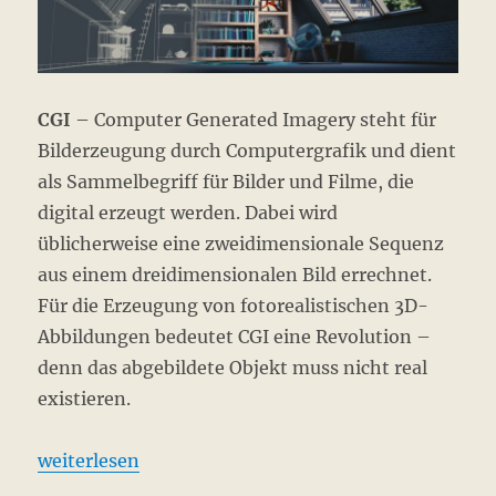
Gener
AI
CGI
– Computer Generated Imagery steht für
Bilderzeugung durch Computergrafik und dient
als Sammelbegriff für Bilder und Filme, die
digital erzeugt werden. Dabei wird
üblicherweise eine zweidimensionale Sequenz
aus einem dreidimensionalen Bild errechnet.
Für die Erzeugung von fotorealistischen 3D-
Abbildungen bedeutet CGI eine Revolution –
denn das abgebildete Objekt muss nicht real
existieren.
„CGI: 3D-Content aus virtueller Produktion“
weiterlesen