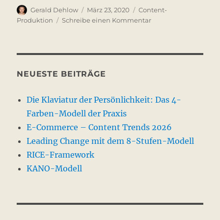
Autor
Veröffentlicht
Kategorien
Gerald Dehlow
März 23, 2020
Content-
am
zu
Produktion
Schreibe einen Kommentar
CGI:
3D-
Content
aus
virtueller
NEUESTE BEITRÄGE
Produktion
Die Klaviatur der Persönlichkeit: Das 4-
Farben-Modell der Praxis
E-Commerce – Content Trends 2026
Leading Change mit dem 8-Stufen-Modell
RICE-Framework
KANO-Modell