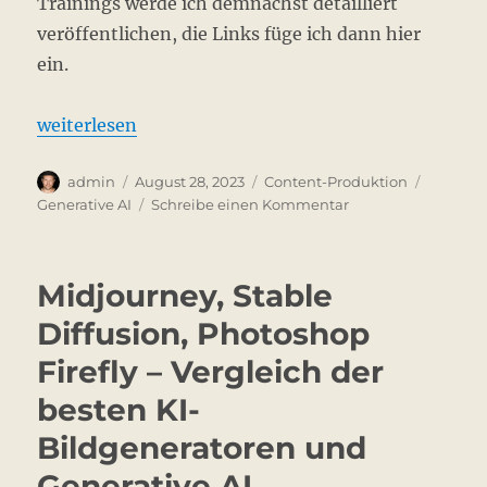
Trainings werde ich demnächst detailliert
veröffentlichen, die Links füge ich dann hier
ein.
„Stable Diffusion trainieren“
weiterlesen
Autor
Veröffentlicht
Kategorien
Schlagw
admin
August 28, 2023
Content-Produktion
am
zu
Generative AI
Schreibe einen Kommentar
Stable
Diffusion
trainieren
Midjourney, Stable
Diffusion, Photoshop
Firefly – Vergleich der
besten KI-
Bildgeneratoren und
Generative AI