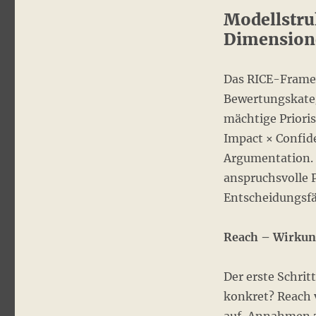
Modellstru
Dimension
Das RICE-Framew
Bewertungskateg
mächtige Prioris
Impact × Confide
Argumentation. 
anspruchsvolle 
Entscheidungsfä
Reach – Wirkun
Der erste Schritt
konkret? Reach v