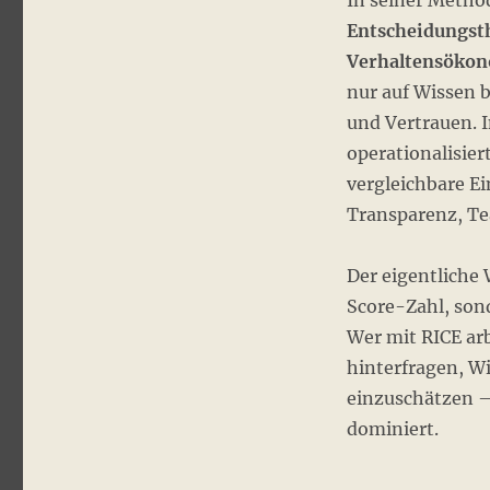
In seiner Metho
Entscheidungst
Verhaltensöko
nur auf Wissen 
und Vertrauen. 
operationalisie
vergleichbare E
Transparenz, Te
Der eigentliche 
Score-Zahl, so
Wer mit RICE ar
hinterfragen, Wi
einzuschätzen – 
dominiert.