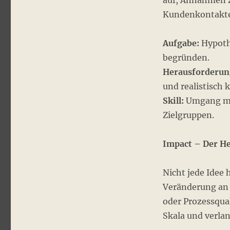
auf, Annahmen z
Kundenkontakte 
Aufgabe:
Hypothe
begründen.
Herausforderun
und realistisch k
Skill:
Umgang mit
Zielgruppen.
Impact – Der H
Nicht jede Idee 
Veränderung an e
oder Prozessqual
Skala und verlan