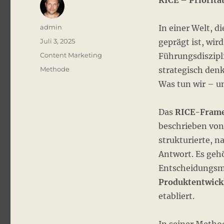
RICE – Priorität
Autor
admin
In einer Welt, d
Veröffentlicht
Juli 3, 2025
geprägt ist, wir
am
Kategorien
Content Marketing
Führungsdiszipl
Schlagwörter
Methode
strategisch denk
Was tun wir – u
Das
RICE-Fram
beschrieben von 
strukturierte, n
Antwort. Es geh
Entscheidungsmo
Produktentwick
etabliert.