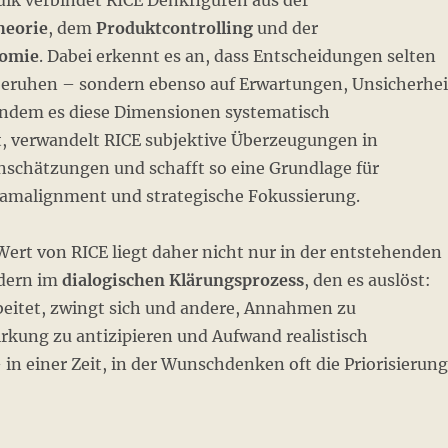
dik verbindet RICE Denkfiguren aus der
heorie
, dem
Produktcontrolling
und der
nomie
. Dabei erkennt es an, dass Entscheidungen selten
beruhen – sondern ebenso auf Erwartungen, Unsicherhei
Indem es diese Dimensionen systematisch
rt, verwandelt RICE subjektive Überzeugungen in
inschätzungen und schafft so eine Grundlage für
amalignment und strategische Fokussierung.
Wert von RICE liegt daher nicht nur in der entstehenden
ndern im
dialogischen Klärungsprozess
, den es auslöst:
beitet, zwingt sich und andere, Annahmen zu
rkung zu antizipieren und Aufwand realistisch
in einer Zeit, in der Wunschdenken oft die Priorisierung