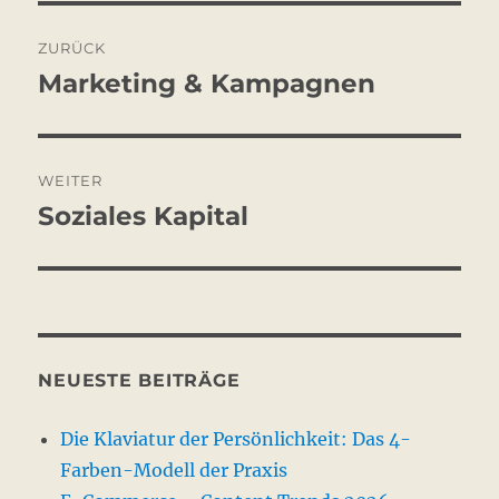
Beitragsnavigation
ZURÜCK
Marketing & Kampagnen
Vorheriger
Beitrag:
WEITER
Soziales Kapital
Nächster
Beitrag:
NEUESTE BEITRÄGE
Die Klaviatur der Persönlichkeit: Das 4-
Farben-Modell der Praxis